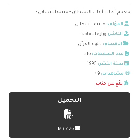
معجم ألقاب أرباب السلطان - قتيبه الشهابي -
المؤلف:
قتيبه الشهابي
الناشر:
وزارة الثقافة
الأقسام:
علوم القرآن
عدد الصفحات:
316
سنة النشر:
1995
مشاهدات:
49
بلّغ عن كتاب
التحميل
7.26 MB