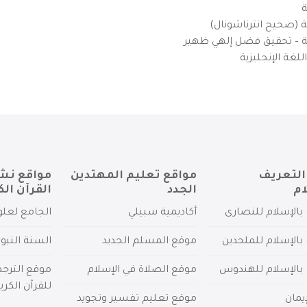
ة
ية (صحيح انترناشونال)
يزية – تحقيق فضل إلهي ظهير
لغة الإنجليزية
التعريف
مواقع تعليم المهتدين
مواقع نش
ام
الجدد
القرآن الك
بالإسلام للنصارى
أكاديمية سبيلي
الجامع لعلو
بالإسلام للملحدين
موقع المسلم الجديد
السنة النبو
 بالإسلام للهندوس
موقع الصلاة في الإسلام
موقع الترج
للقرآن الكري
يمان
موقع تعليم تفسير وتجويد