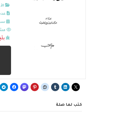
الأ
عدد
سنة
مشا
بلّ
كتب لها صلة