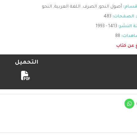
قسام:
أصول النحو
,
الصرف
,
اللغة العربية
,
النحو
 الصفحات:
483
 النشر:
1413 - 1993
هدات:
88
غ عن كتاب
التحميل