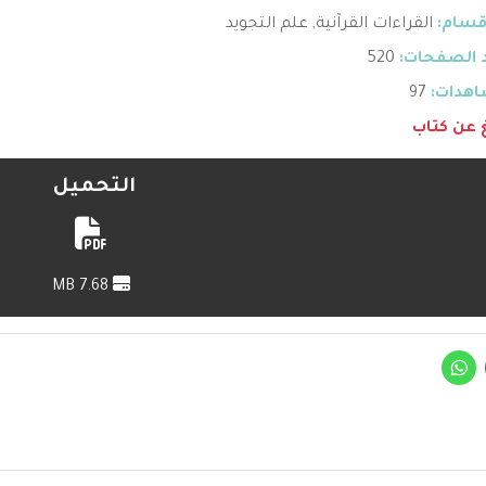
قسام:
القراءات القرآنية
,
علم التجويد
 الصفحات:
520
هدات:
97
غ عن كتاب
التحميل
7.68 MB