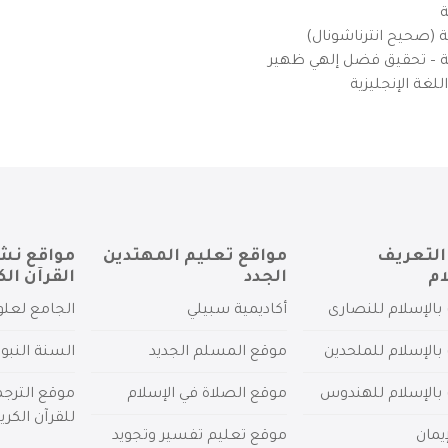
ة
ية (صحيح انترناشونال)
يزية – تحقيق فضل إلهي ظهير
لغة الإنجليزية
التعريف
مواقع تعليم المهتدين
مواقع نش
ام
الجدد
القرآن الك
بالإسلام للنصارى
أكاديمية سبيلي
الجامع لعلو
بالإسلام للملحدين
موقع المسلم الجديد
السنة النبو
 بالإسلام للهندوس
موقع الصلاة في الإسلام
موقع الترج
للقرآن الكري
يمان
موقع تعليم تفسير وتجويد