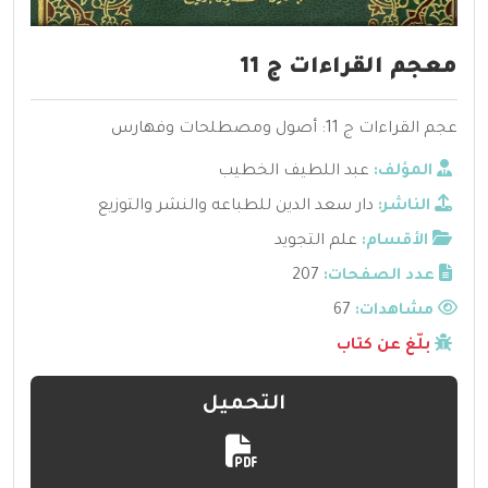
معجم القراءات ج 11
عجم القراءات ج 11: أصول ومصطلحات وفهارس
المؤلف:
عبد اللطيف الخطيب
الناشر:
دار سعد الدين للطباعه والنشر والتوزيع
الأقسام:
علم التجويد
عدد الصفحات:
207
مشاهدات:
67
بلّغ عن كتاب
التحميل