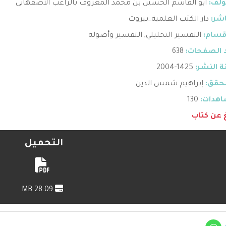
ؤلف:
ابو القاسم الحسين بن محمد المعروف بالراغب الأصفهانى
اشر:
دار الكتب العلمية_بيروت
قسام:
التفسير التحليلي
,
التفسير وأصوله
 الصفحات:
638
 النشر:
1425-2004
حقق:
إبراهيم شمس الدين
هدات:
130
غ عن كتاب
التحميل
28.09 MB