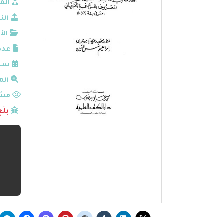
الم
الن
الأ
عدد
سنة
الم
مشا
بلّ