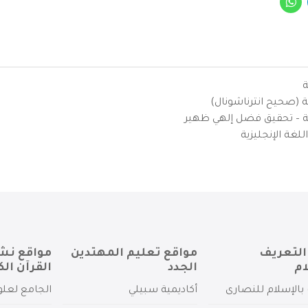
ة
ية (صحيح انترناشونال)
يزية – تحقيق فضل إلهي ظهير
لغة الإنجليزية
التعريف
مواقع تعليم المهتدين
مواقع نش
ام
الجدد
القرآن الك
بالإسلام للنصارى
أكاديمية سبيلي
الجامع لعلو