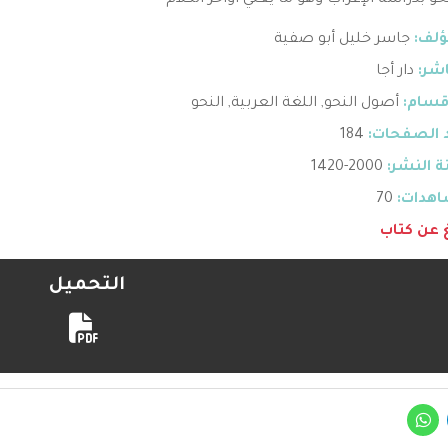
حو بدراسة الإعراب وهو ما يعني أواخر الكلام
ؤلف:
جاسر خليل أبو صفية
اشر:
دار أجا
قسام:
أصول النحو
,
اللغة العربية
,
النحو
 الصفحات:
184
 النشر:
2000-1420
هدات:
70
غ عن كتاب
التحميل