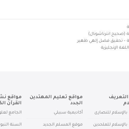
ة
ية (صحيح انترناشونال)
يزية – تحقيق فضل إلهي ظهير
لغة الإنجليزية
التعريف
مواقع تعليم المهتدين
مواقع نش
ام
الجدد
القرآن الك
بالإسلام للنصارى
أكاديمية سبيلي
الجامع لعلو
بالإسلام للملحدين
موقع المسلم الجديد
السنة النبو