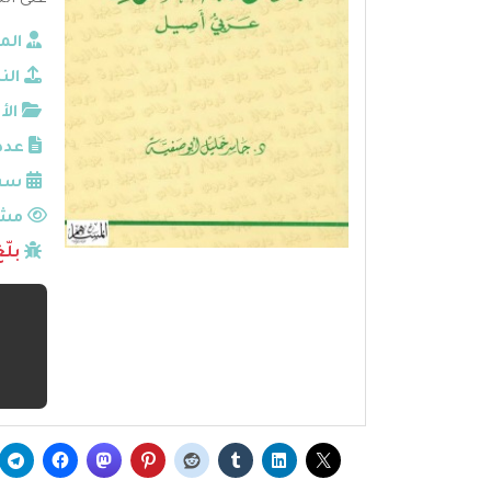
عنى الن
الم
الن
الأ
عدد
سنة
مشا
بلّ