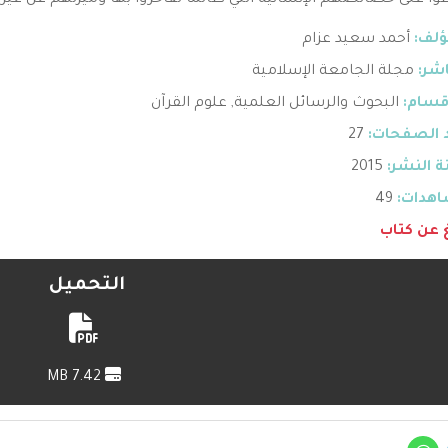
وا على خصائصهم الإنسانية التي طالما تفاخروا بها وميزتهم عن غير
ؤلف:
أحمد سعيد عزام
اشر:
مجلة الجامعة الإسلامية
قسام:
البحوث والرسائل العلمية
,
علوم القرآن
 الصفحات:
27
 النشر:
2015
هدات:
49
غ عن كتاب
التحميل
7.42 MB