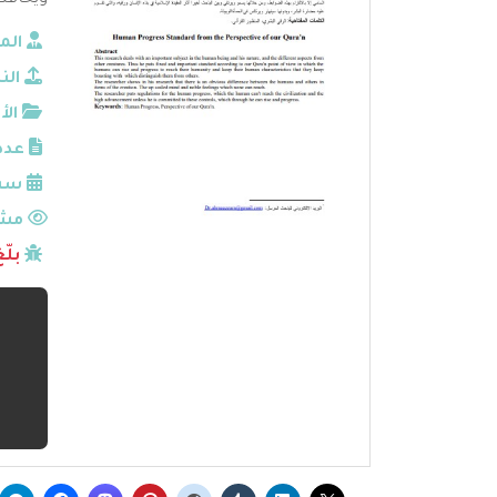
ويحافظ
الم
الن
الأ
عدد
سنة
مشا
بلّ