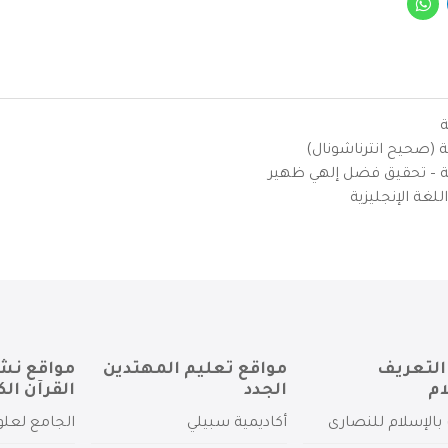
ة
ية (صحيح انترناشونال)
يزية – تحقيق فضل إلهي ظهير
لغة الإنجليزية
التعريف
مواقع تعليم المهتدين
مواقع نش
ام
الجدد
القرآن الك
بالإسلام للنصارى
أكاديمية سبيلي
الجامع لعلو