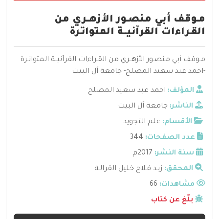
مـوقف أبي منصـور الأزهــري من
القـراءات القرآنيــة المتواتـرة
مـوقف أبي منصـور الأزهــري من القـراءات القرآنيــة المتواتـرة
-احمد عبد سعيد المصلح- جامعة آل البيت
المؤلف:
احمد عبد سعيد المصلح
الناشر:
جامعة آل البيت
الأقسام:
علم التجويد
عدد الصفحات:
344
سنة النشر:
2017م
المحقق:
زيـد فـلاح خليل القرالـة
مشاهدات:
66
بلّغ عن كتاب