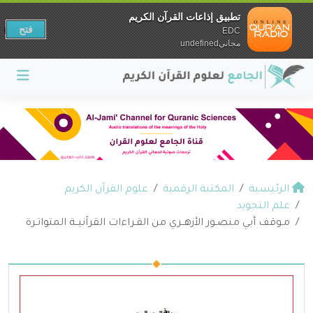
تطبيق إذاعات القرآن الكريم
فتح
EDC
مجانيundefined
الرئيسية
المكتبة الرقمية
علوم القرآن الكريم
علم التجويد
مـوقف أبي منصـور الأزهــري من القـراءات القرآنيــة المتواتـرة