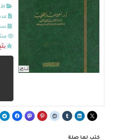
الأ
عدد
سنة
مشا
بلّ
كتب لها صلة