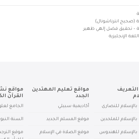
ة
ية (صحيح انترناشونال)
يزية – تحقيق فضل إلهي ظهير
لغة الإنجليزية
التعريف
مواقع تعليم المهتدين
مواقع نش
ام
الجدد
القرآن الك
بالإسلام للنصارى
أكاديمية سبيلي
الجامع لعلو
بالإسلام للملحدين
موقع المسلم الجديد
السنة النبو
 بالإسلام للهندوس
موقع الصلاة في الإسلام
موقع الترج