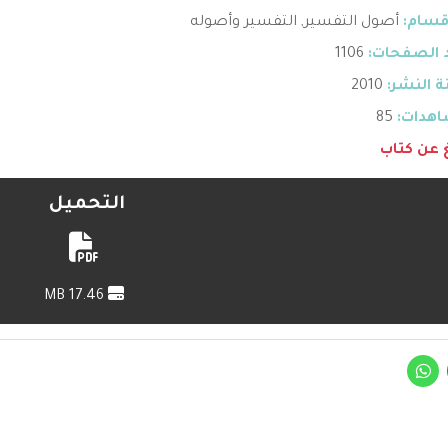
قسام:
أصول التفسير
,
التفسير وأصوله
 الصفحات:
1106
 النشر:
2010
هدات:
85
غ عن كتاب
التحميل
17.46 MB