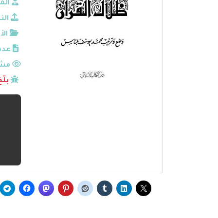
الم
الن
الأ
عدد
مشا
بلّ