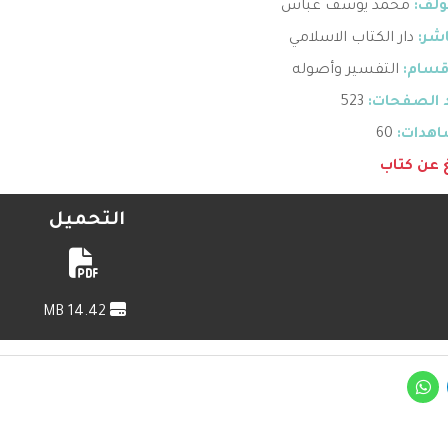
ؤلف:
محمد يوسف عباس
اشر:
دار الكتاب الاسلامي
قسام:
التفسير وأصوله
 الصفحات:
523
هدات:
60
غ عن كتاب
التحميل
14.42 MB