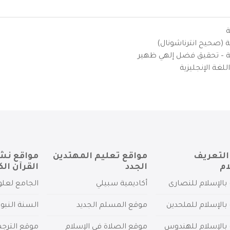
ة
ية (صحيح انترناشونال)
يزية – تحقيق فضل إلهي ظهير
لغة الإنجليزية
التعريف
مواقع تعليم المهتدين
مواقع نش
ام
الجدد
القرآن الك
بالإسلام للنصارى
أكاديمية سبيلي
الجامع لعلو
بالإسلام للملحدين
موقع المسلم الجديد
السنة النبو
 بالإسلام للهندوس
موقع الصلاة في الإسلام
موقع الترج