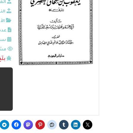
الم
الن
الأ
عدد
سنة
مشا
بلّ