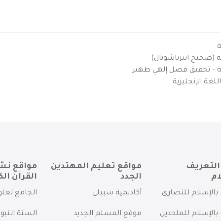
ة
ية (صحيح انترناشونال)
يزية – تحقيق فضل إلهي ظهير
لغة الإنجليزية
التعريف
مواقع تعليم المهتدين
مواقع نش
ام
الجدد
القرآن الك
بالإسلام للنصارى
أكاديمية سبيلي
الجامع لعلو
بالإسلام للملحدين
موقع المسلم الجديد
السنة النبو