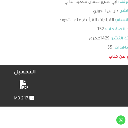
ؤلف:
أبي عمرو عثمان سعيد الداني
اشر:
دار ابن الجوزي
قسام:
القراءات القرآنية
,
علم التجويد
 الصفحات:
152
 النشر:
1429هجري
هدات:
65
غ عن كتاب
التحميل
2.17 MB