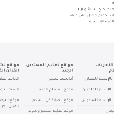
ة
ية (صحيح انترناشونال)
يزية – تحقيق فضل إلهي ظهير
لغة الإنجليزية
التعريف
مواقع تعليم المهتدين
مواقع نش
ام
الجدد
القرآن الك
بالإسلام للنصارى
أكاديمية سبيلي
الجامع لعلو
بالإسلام للملحدين
موقع المسلم الجديد
السنة النبو
 بالإسلام للهندوس
موقع الصلاة في الإسلام
موقع الترج
للقرآن الكري
يمان
موقع تعليم تفسير وتجويد