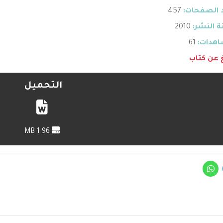
 الصفحات:
457
 النشر:
2010
هدات:
61
غ عن كتاب
التحميل
1.96 MB