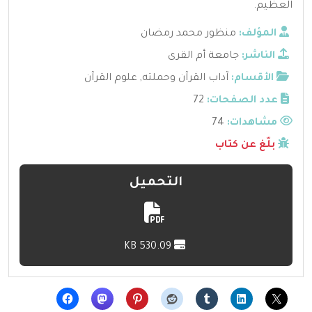
العظيم.
المؤلف:
منظور محمد رمضان
الناشر:
جامعة أم القرى
الأقسام:
آداب القرآن وحملته
,
علوم القرآن
عدد الصفحات:
72
مشاهدات:
74
بلّغ عن كتاب
التحميل
530.09 KB