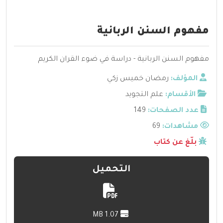
مفهوم السنن الربانية
مفهوم السنن الربانية - دراسة في ضوء القران الكريم
المؤلف:
رمضان خميس زكي
الأقسام:
علم التجويد
عدد الصفحات:
149
مشاهدات:
69
بلّغ عن كتاب
التحميل
1.07 MB