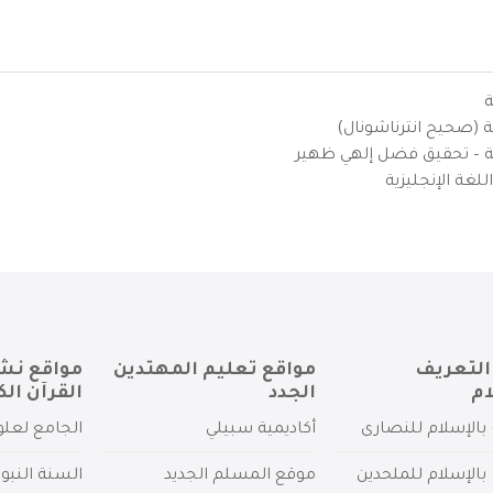
ة
ية (صحيح انترناشونال)
يزية – تحقيق فضل إلهي ظهير
لغة الإنجليزية
التعريف
مواقع تعليم المهتدين
مواقع نش
ام
الجدد
القرآن الك
بالإسلام للنصارى
أكاديمية سبيلي
الجامع لعلو
بالإسلام للملحدين
موقع المسلم الجديد
السنة النبو