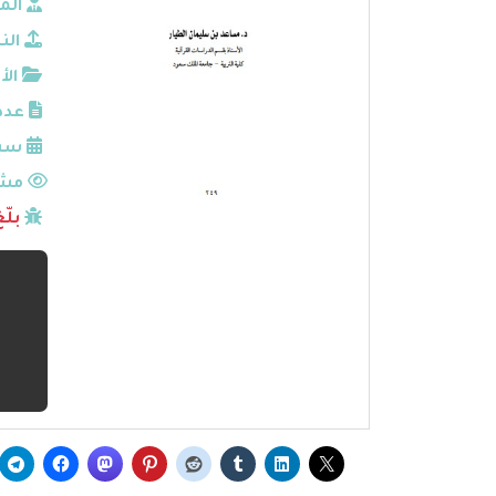
الم
الن
الأ
عدد
سنة
مشا
بلّ