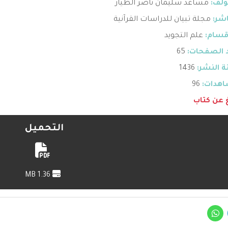
ؤلف:
مساعد سليمان ناصر الطيار
اشر:
مجلة تبيان للدراسات القرآنية
قسام:
علم التجويد
 الصفحات:
65
 النشر:
1436
هدات:
96
غ عن كتاب
التحميل
1.36 MB