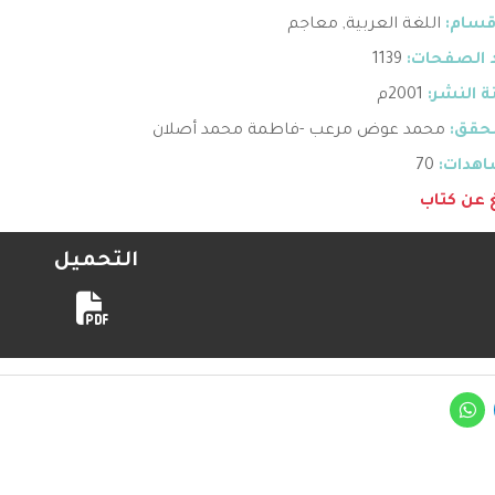
قسام:
اللغة العربية
,
معاجم
 الصفحات:
1139
 النشر:
2001م
حقق:
محمد عوض مرعب -فاطمة محمد أصلان
هدات:
70
غ عن كتاب
التحميل