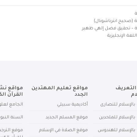
ة
ية (صحيح انترناشونال)
يزية – تحقيق فضل إلهي ظهير
لغة الإنجليزية
التعريف
مواقع تعليم المهتدين
مواقع نش
ام
الجدد
القرآن الك
بالإسلام للنصارى
أكاديمية سبيلي
الجامع لعلو
بالإسلام للملحدين
موقع المسلم الجديد
السنة النبو
 بالإسلام للهندوس
موقع الصلاة في الإسلام
موقع الترج