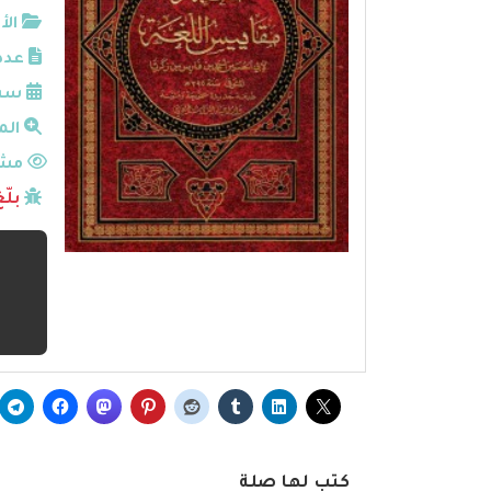
الأ
عدد
سنة
الم
مشا
بلّ
كتب لها صلة