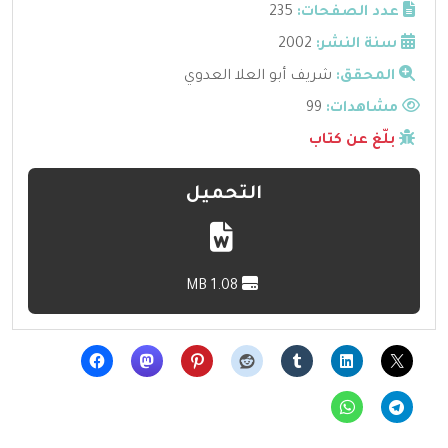
عدد الصفحات:
235
سنة النشر:
2002
المحقق:
شريف أبو العلا العدوي
مشاهدات:
99
بلّغ عن كتاب
التحميل
1.08 MB