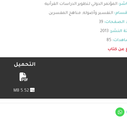
اشر:
المؤتمر الدولي لتطوير الدراسات القرآنيه
قسام:
التفسير وأصوله
,
مناهج المفسرين
 الصفحات:
39
 النشر:
2013
هدات:
85
غ عن كتاب
التحميل
5.52 MB