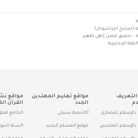
ة
ية (صحيح انترناشونال)
يزية – تحقيق فضل إلهي ظهير
لغة الإنجليزية
التعريف
مواقع تعليم المهتدين
مواقع نش
ام
الجدد
القرآن الك
بالإسلام للنصارى
أكاديمية سبيلي
الجامع لعلو
بالإسلام للملحدين
موقع المسلم الجديد
السنة النبو