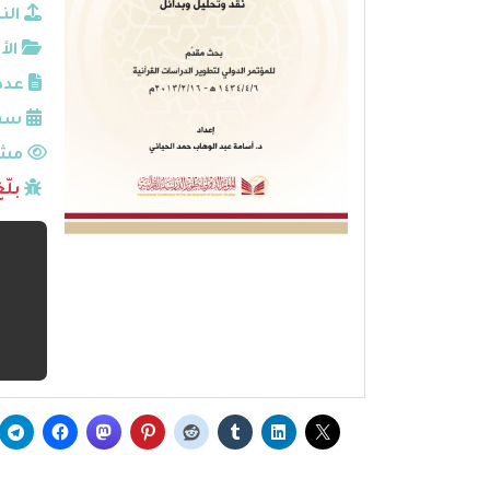
الن
الأ
عدد
سنة
مشا
بلّ