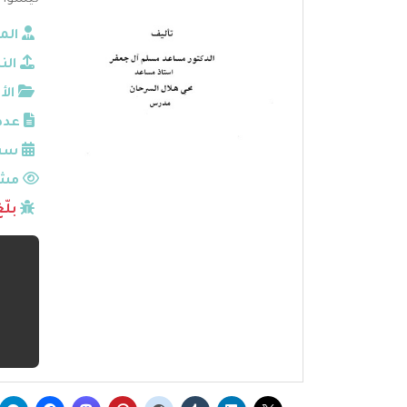
ليسوا 
الم
الن
الأ
عدد
سنة
مشا
بلّ