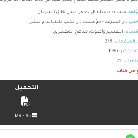
سواء فلكل مفسر منهم منهاج يسير عليه في بيانه لكتاب الله عز وج
ؤلف:
مساعد مسلم ال جعفر– محي هلال السرحان
اشر:
دار المعرفة - مؤسسة دار الكتب للطباعة والنشر
قسام:
التفسير وأصوله
,
مناهج المفسرين
 الصفحات:
278
 النشر:
1980
هدات:
71
غ عن كتاب
التحميل
3.96 MB