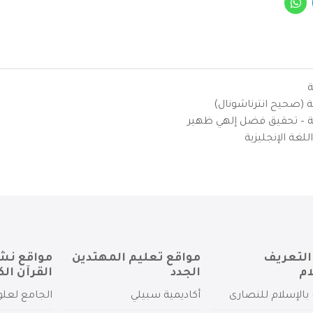
ة
ية (صحيح انترناشونال)
يزية – تحقيق فضل إلهي ظهير
لغة الإنجليزية
التعريف
مواقع تعليم المهتدين
مواقع نش
ام
الجدد
القرآن الك
بالإسلام للنصارى
أكاديمية سبيلي
الجامع لعلو