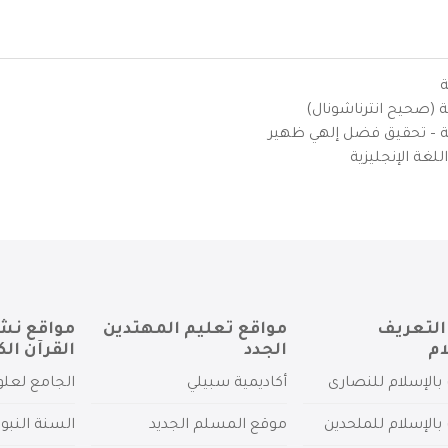
ة
ية (صحيح انترناشونال)
يزية – تحقيق فضل إلهي ظهير
لغة الإنجليزية
التعريف
مواقع تعليم المهتدين
مواقع نش
ام
الجدد
القرآن الك
بالإسلام للنصارى
أكاديمية سبيلي
الجامع لعلو
بالإسلام للملحدين
موقع المسلم الجديد
السنة النبو