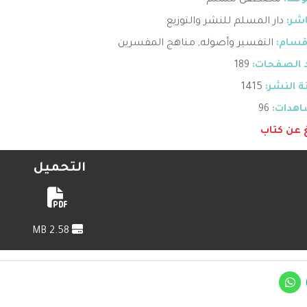
ؤلف:
مصطفى مسلم
اشر:
دار المسلم للنشر والتوزيع
قسام:
التفسير وأصوله
,
مناهج المفسرين
 الصفحات:
189
 النشر:
1415
هدات:
96
غ عن كتاب
التحميل
2.58 MB