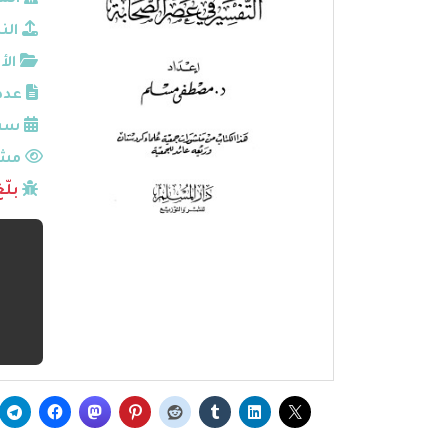
الم
الن
الأ
عدد
سنة
مشا
بلّ