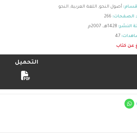
قسام:
أصول النحو
,
اللغة العربية
,
النحو
 الصفحات:
266
 النشر:
1428هـ، 2007م
هدات:
47
غ عن كتاب
التحميل