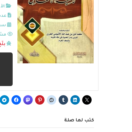
الأ
عدد
سنة
مشا
بلّ
كتب لها صلة