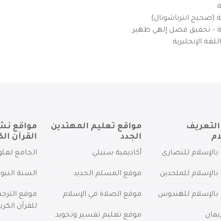
ة
ية (صحيح انترناشونال)
يزية – تحقيق فضل إلهي ظهير
لغة الإنجليزية
التعريف
مواقع تعليم المهتدين
مواقع نش
ام
الجدد
القرآن الك
بالإسلام للنصارى
أكاديمية سبيلي
الجامع لعلو
بالإسلام للملحدين
موقع المسلم الجديد
السنة النبو
 بالإسلام للهندوس
موقع الصلاة في الإسلام
موقع الترج
للقرآن الكري
يمان
موقع تعليم تفسير وتجويد