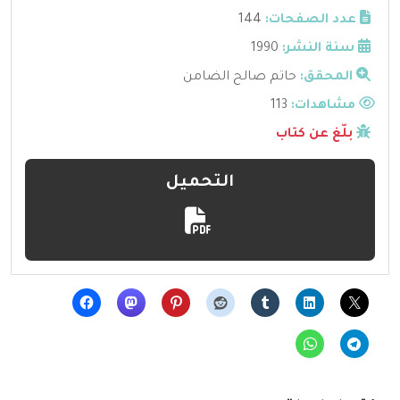
عدد الصفحات:
144
سنة النشر:
1990
المحقق:
حاتم صالح الضامن
مشاهدات:
113
بلّغ عن كتاب
التحميل