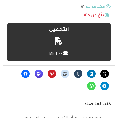
مشاهدات:
61
بلّغ عن كتاب
التحميل
1.72 MB
كتب لها صلة