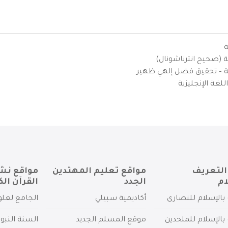
ة
ية (صحيح انترناشونال)
يزية – تحقيق فضل إلهي ظهير
لغة الإنجليزية
التعريف
مواقع تعليم المهتدين
مواقع نش
ام
الجدد
القرآن الك
بالإسلام للنصارى
أكاديمية سبيلي
الجامع لعلو
بالإسلام للملحدين
موقع المسلم الجديد
السنة النبو