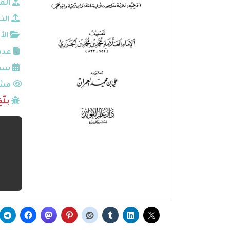
الم
الن
الأ
عدد
سنة
مشا
بلّ