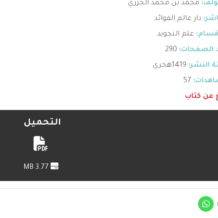
ؤلف:
محمد بن محمد الجزري
اشر:
دار عالم الفوائد
قسام:
علم التجويد
 الصفحات:
290
 النشر:
1419هجري
هدات:
57
غ عن كتاب
التحميل
3.77 MB