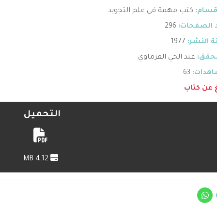
قسام:
كتب مهمة في علم التجويد
 الصفحات:
296
 النشر:
1977
حقق:
عبد الحي الفرماوي
هدات:
63
غ عن كتاب
التحميل
4.12 MB