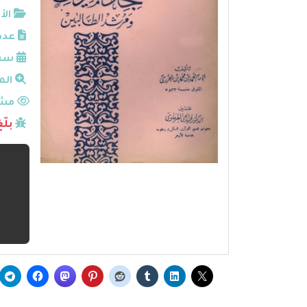
الأ
عدد
سنة
الم
مشا
بلّ