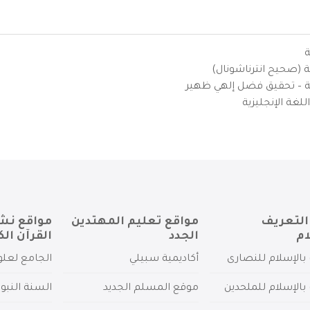
ة
ية (صحيح انترناشونال)
يزية – تحقيق فضل إلهي ظهير
لغة الإنجليزية
التعريف
مواقع تعليم المهتدين
مواقع نش
ام
الجدد
القرآن الك
بالإسلام للنصارى
أكاديمية سبيلي
الجامع لعلو
بالإسلام للملحدين
موقع المسلم الجديد
السنة النبو