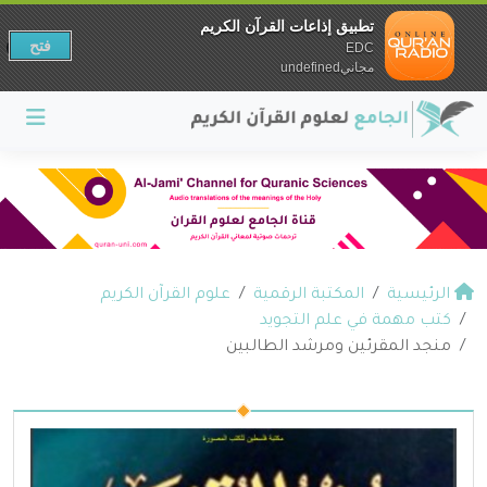
تطبيق إذاعات القرآن الكريم
فتح
EDC
مجانيundefined
الرئيسية
المكتبة الرقمية
علوم القرآن الكريم
كتب مهمة في علم التجويد
منجد المقرئين ومرشد الطالبين