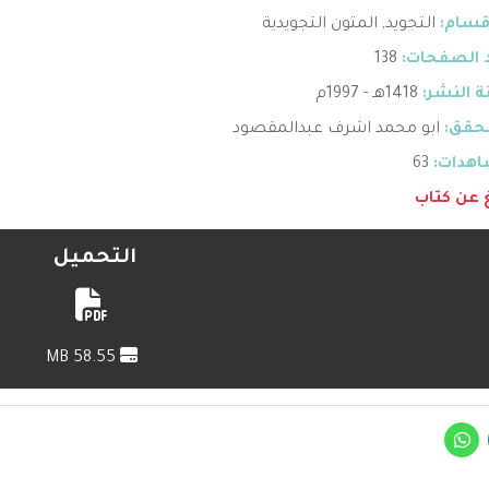
قسام:
التجويد
,
المتون التجويدية
 الصفحات:
138
 النشر:
1418هـ - 1997م
حقق:
ابو محمد اشرف عبدالمقصود
هدات:
63
غ عن كتاب
التحميل
58.55 MB