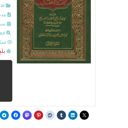
الأ
عدد
سنة
الم
مشا
بلّ