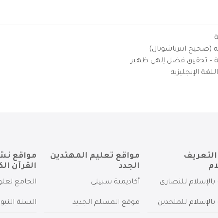
ة
ية (صحيح انترناشونال)
يزية – تحقيق فضل إلهي ظهير
لغة الإنجليزية
التعريف
مواقع تعليم المهتدين
مواقع نش
ام
الجدد
القرآن الك
بالإسلام للنصارى
أكاديمية سبيلي
الجامع لعلو
بالإسلام للملحدين
موقع المسلم الجديد
السنة النبو