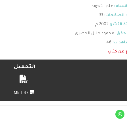
قسام:
علم التجويد
 الصفحات:
33
 النشر:
2002 م
حقق:
محمود خليل الحصري
هدات:
46
غ عن كتاب
التحميل
1.47 MB