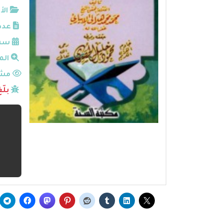
الأ
عدد
سنة
الم
مشا
بلّ