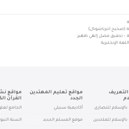
ة
ية (صحيح انترناشونال)
يزية – تحقيق فضل إلهي ظهير
لغة الإنجليزية
التعريف
مواقع تعليم المهتدين
مواقع نش
ام
الجدد
القرآن الك
بالإسلام للنصارى
أكاديمية سبيلي
الجامع لعلو
بالإسلام للملحدين
موقع المسلم الجديد
السنة النبو