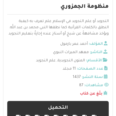
منظومة الجمزوري
التجويد أو علم التجويد في الإسلام علم تعرف به كيفية
النطق بالكلمات القرآنية كما نطقها النبي محمد بن عبد الله.
ويؤخذ مشافهةً عن شيخٍ أو أستاذٍ عنده إجازةٌ بتعليم التجويد
المؤلف:
أحمد عمر بازمول
الناشر:
معهد الميراث النبوي
الأقسام:
المتون التجويدية
,
علم التجويد
عدد الصفحات:
11 مجلد
سنة النشر:
1437
مشاهدات:
87
بلّغ عن كتاب
التحميل