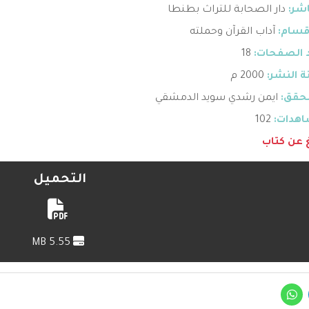
اشر:
دار الصحابة للتراث بطنطا
قسام:
آداب القرآن وحملته
 الصفحات:
18
 النشر:
2000 م
حقق:
ايمن رشدي سويد الدمشقي
هدات:
102
غ عن كتاب
التحميل
5.55 MB