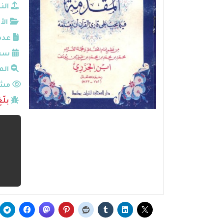
الن
الأ
عدد
سنة
الم
مشا
بلّ