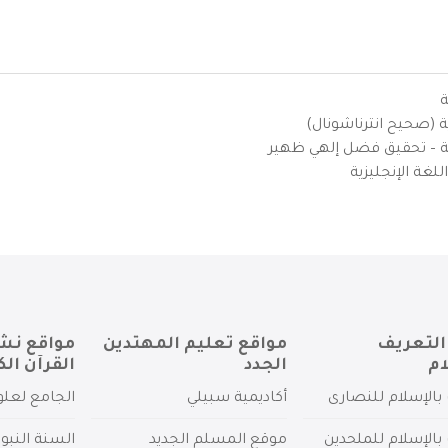
ة
ية (صحيح انترناشونال)
يزية – تحقيق فضل إلهي ظهير
لغة الإنجليزية
التعريف
مواقع تعليم المهتدين
مواقع نش
ام
الجدد
القرآن الك
بالإسلام للنصارى
أكاديمية سبيلي
الجامع لعلو
بالإسلام للملحدين
موقع المسلم الجديد
السنة النبو