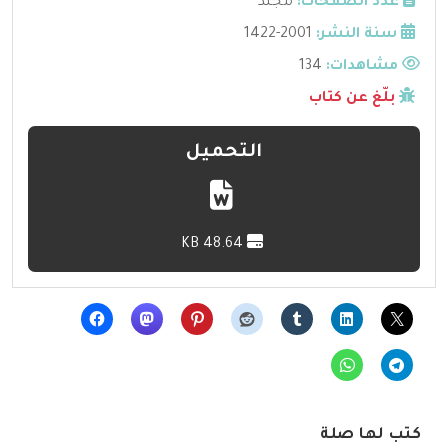
عدد الصفحات:
مجلد
سنة النشر:
2001-1422
مشاهدات:
134
بلّغ عن كتاب
التحميل
48.64 KB
كتب لها صلة