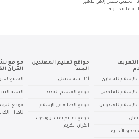
يزية – تحقيق فضل إلهي ظهير
لغة الإنجليزية
التعريف
مواقع تعليم المهتدين
مواقع نش
ام
الجدد
القرآن الك
بالإسلام للنصارى
أكاديمية سبيلي
الجامع لعلو
بالإسلام للملحدين
موقع المسلم الجديد
السنة النبو
 بالإسلام للهندوس
موقع الصلاة في الإسلام
موقع الترج
للقرآن الكري
يمان
موقع تعليم تفسير وتجويد
القرآن الكريم
عجزة الأخيرة