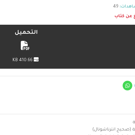
هدات:
49
غ عن كتاب
التحميل
410.66 KB
ة
ية (صحيح انترناشونال)