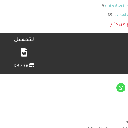
 الصفحات:
9
هدات:
69
غ عن كتاب
التحميل
89.6 KB
ة