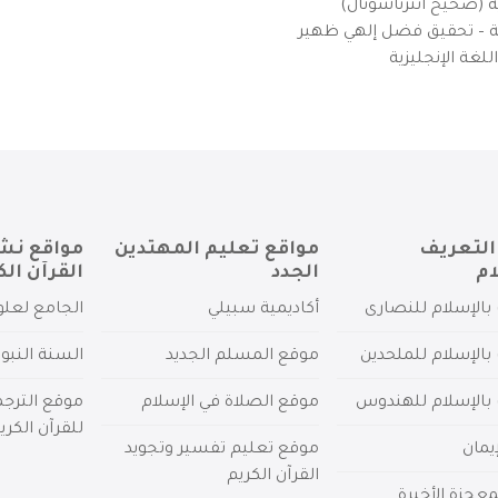
ية (صحيح انترناشونال)
يزية – تحقيق فضل إلهي ظهير
لغة الإنجليزية
التعريف
مواقع تعليم المهتدين
مواقع نش
ام
الجدد
القرآن الك
بالإسلام للنصارى
أكاديمية سبيلي
الجامع لعلو
بالإسلام للملحدين
موقع المسلم الجديد
السنة النبو
 بالإسلام للهندوس
موقع الصلاة في الإسلام
موقع الترج
للقرآن الكري
يمان
موقع تعليم تفسير وتجويد
القرآن الكريم
عجزة الأخيرة