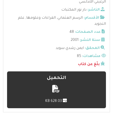
الرعيني الأندلسي
الناشر:
دار نور المكتبات
الأقسام:
الرسم العثماني
,
القراءات وعلومها
,
علم
التجويد
عدد الصفحات:
48
سنة النشر:
2001
المحقق:
ايمن رشدي سويد
مشاهدات:
85
بلّغ عن كتاب
التحميل
628.03 KB