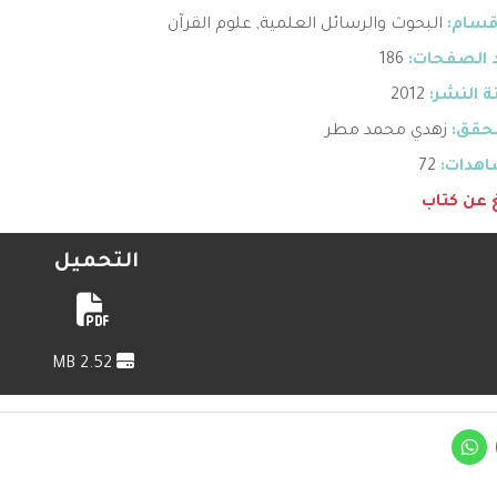
قسام:
البحوث والرسائل العلمية
,
علوم القرآن
 الصفحات:
186
 النشر:
2012
حقق:
زهدي محمد مطر
هدات:
72
غ عن كتاب
التحميل
2.52 MB