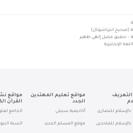
ة
ية (صحيح انترناشونال)
يزية – تحقيق فضل إلهي ظهير
لغة الإنجليزية
التعريف
مواقع تعليم المهتدين
مواقع نش
ام
الجدد
القرآن الك
بالإسلام للنصارى
أكاديمية سبيلي
الجامع لعلو
بالإسلام للملحدين
موقع المسلم الجديد
السنة النبو