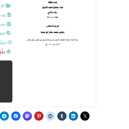
الأ
عدد
سنة
الم
مشا
بلّ