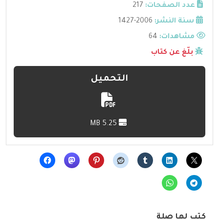
عدد الصفحات:
217
سنة النشر:
2006-1427
مشاهدات:
64
بلّغ عن كتاب
التحميل
5.25 MB
كتب لها صلة