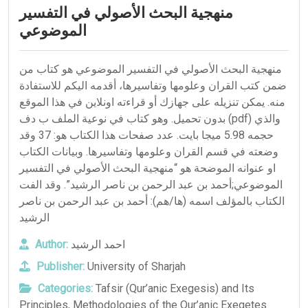
منهجية البحث الأصولي في التفسير
الموضوعي
منهجية البحث الأصولي في التفسير الموضوعي هو كتاب من
ضمن كتب القران وعلومها وتفاسيرها، أقدمه اليكم للاستفادة
منه. يمكن تنزيله على جهازك أو قراءته اونلاين في هذا الموقع
بدون تحميل. وهو كتاب في نوعية الملف ب دف (pdf) والذي
حجمه 5.98 ميجا بايت. عدد صفحات هذا الكتاب هو: 37 وقد
وضعته في قسم القران وعلومها وتفاسيرها. وبيانات الكتاب
او عنوانه الموضحة هو “منهجية البحث الأصولي في التفسير
الموضوعي;أحمد بن عبد الرحمن بن ناصر الرشيد”. وقد الفت
الكتاب بالمؤلف اسمه (ها/هم): أحمد بن عبد الرحمن بن ناصر
الرشيد
Author:
احمد الرشيد
Publisher:
University of Sharjah
Categories:
Tafsir (Qur’anic Exegesis) and Its
Principles
,
Methodologies of the Qur’anic Exegetes