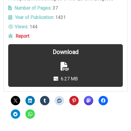
Number of Pages:
37
Year of Publication:
1431
Views:
144
Report
Download
6.27 MB