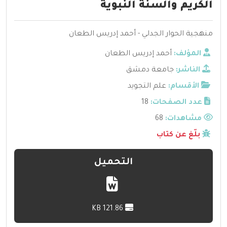
الكريم والسنة النبوية
منهجية الحوار الجدلي - أحمد إدريس الطعان
المؤلف:
أحمد إدريس الطعان
الناشر:
جامعة دمشق
الأقسام:
علم التجويد
عدد الصفحات:
18
مشاهدات:
68
بلّغ عن كتاب
التحميل
121.86 KB