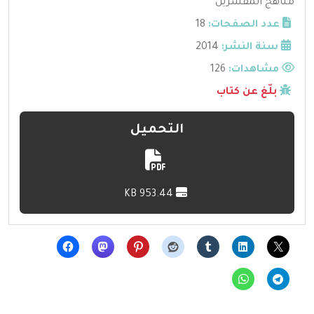
مناهج المفسرين
عدد الصفحات:
18
سنة النشر:
2014
مشاهدات:
126
بلّغ عن كتاب
التحميل
953.44 KB