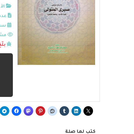
الأ
عدد
سنة
مشا
بلّ
كتب لها صلة