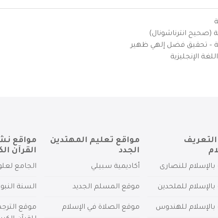
ة
ية (صحيح انترناشونال)
يزية – تحقيق فضل إلهي ظهير
لغة الإنجليزية
التعريف
مواقع تعليم المهتدين
مواقع نش
ام
الجدد
القرآن الك
بالإسلام للنصارى
أكاديمية سبيلي
الجامع لعلو
بالإسلام للملحدين
موقع المسلم الجديد
السنة النبو
 بالإسلام للهندوس
موقع الصلاة في الإسلام
موقع الترج