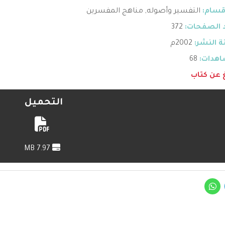
قسام:
التفسير وأصوله
,
مناهج المفسرين
 الصفحات:
372
 النشر:
2002م
هدات:
68
غ عن كتاب
التحميل
7.97 MB