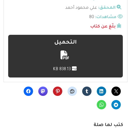
المحقق:
علي محمود أحمد
مشاهدات:
80
بلّغ عن كتاب
التحميل
838.13 KB
كتب لها صلة