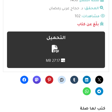
سنة النشر:
1430
المحقق:
د. حجاج عربي رمضان
مشاهدات:
102
بلّغ عن كتاب
التحميل
27.17 MB
كتب لها صلة