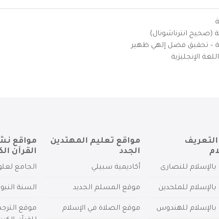
ة
ية (صحيح انترناشونال)
يزية – تحقيق فضل إلهي ظهير
لغة الإنجليزية
التعريف
مواقع تعليم المهتدين
مواقع نش
ام
الجدد
القرآن الك
بالإسلام للنصارى
أكاديمية سبيلي
الجامع لعلو
بالإسلام للملحدين
موقع المسلم الجديد
السنة النبو
 بالإسلام للهندوس
موقع الصلاة في الإسلام
موقع الترج