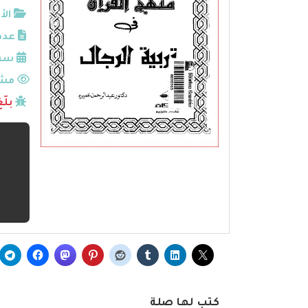
الأ
عدد
سنة
مشا
بلّ
كتب لها صلة