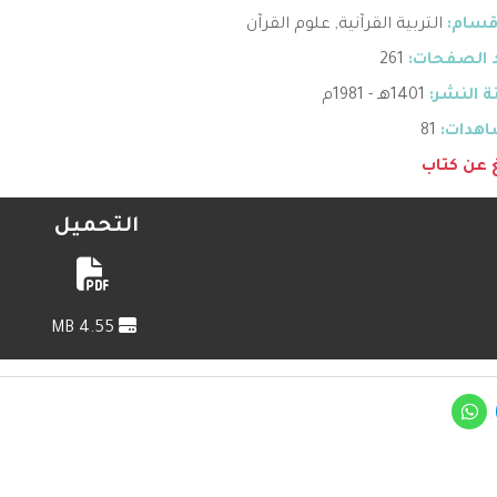
قسام:
التربية القرآنية
,
علوم القرآن
 الصفحات:
261
 النشر:
1401هـ - 1981م
هدات:
81
غ عن كتاب
التحميل
4.55 MB