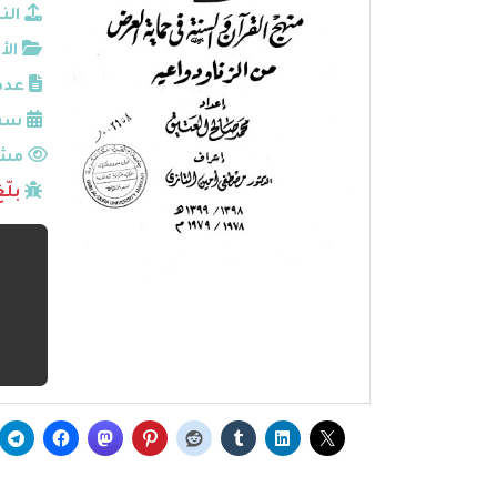
الن
الأ
عدد
سنة
مشا
بلّ