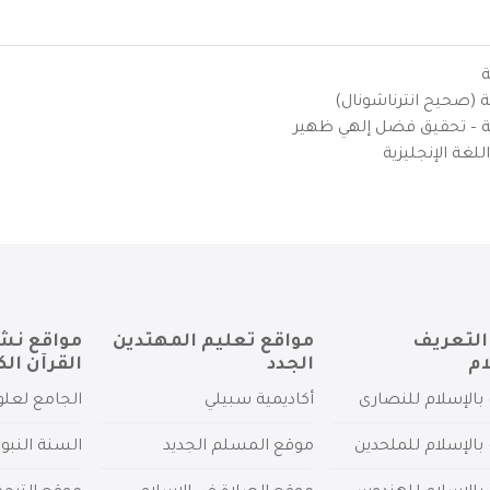
ة
ية (صحيح انترناشونال)
يزية – تحقيق فضل إلهي ظهير
لغة الإنجليزية
التعريف
مواقع تعليم المهتدين
مواقع نش
ام
الجدد
القرآن الك
بالإسلام للنصارى
أكاديمية سبيلي
الجامع لعلو
بالإسلام للملحدين
موقع المسلم الجديد
السنة النبو