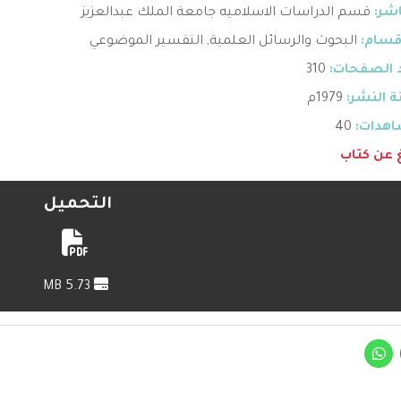
اشر:
قسم الدراسات الاسلاميه جامعة الملك عبدالعزيز
قسام:
البحوث والرسائل العلمية
,
التفسير الموضوعي
 الصفحات:
310
 النشر:
1979م
هدات:
40
غ عن كتاب
التحميل
5.73 MB