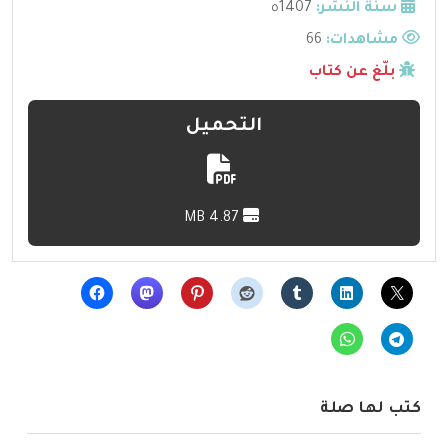
سنة النشر:
1407ه
مشاهدات:
66
بلّغ عن كتاب
التحميل
4.87 MB
كتب لها صلة