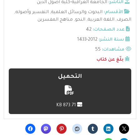
الناشر:
الجامعة العراقية-كلية أصول الدين
الأقسام:
البحوث والرسائل العلمية
,
التفسير وأصوله
,
الصرف
,
اللغة العربية
,
النحو
,
مناهج المفسرين
عدد الصفحات:
42
سنة النشر:
2012-1433
مشاهدات:
55
بلّغ عن كتاب
التحميل
873.71 KB