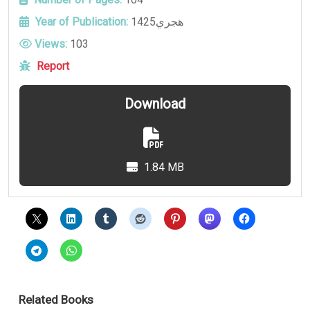
Year of Publication:
1425هجري
Views:
103
Report
Download
1.84 MB
Related Books