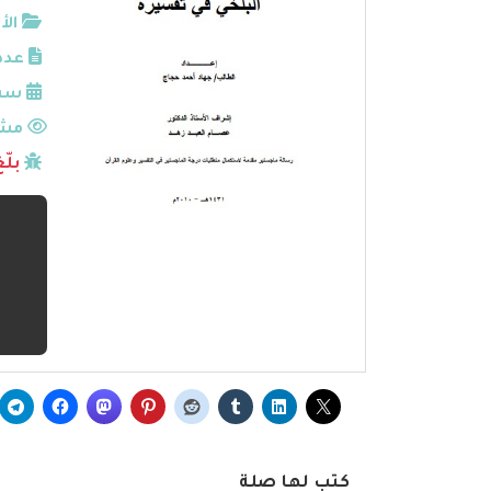
الأ
عدد
سنة
مشا
بلّ
كتب لها صلة