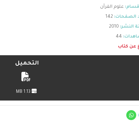
قسام:
علوم القرآن
 الصفحات:
142
 النشر:
2010
هدات:
44
غ عن كتاب
التحميل
1.13 MB