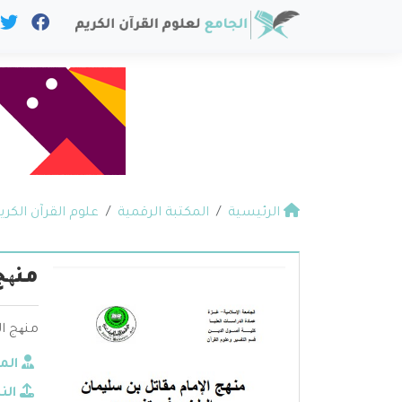
الرئيسية
المكتبة الرقمية
علوم القرآن الكري
منھج
منھج ا
الم
الن