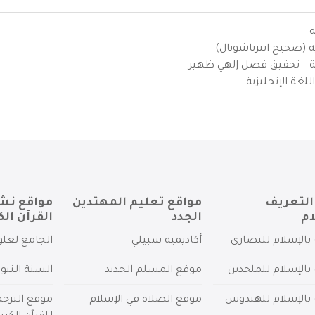
ة
ية (صحيح انترناشونال)
يزية – تحقيق فضل إلهي ظهير
لغة الإنجليزية
التعريف
مواقع تعليم المهتدين
مواقع نش
ام
الجدد
القرآن الك
بالإسلام للنصارى
أكاديمية سبيلي
الجامع لعلو
بالإسلام للملحدين
موقع المسلم الجديد
السنة النبو
 بالإسلام للهندوس
موقع الصلاة في الإسلام
موقع الترج