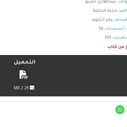
ؤلف:
عبدالهادي حميتو
اشر:
مجلة الحكمه
قسام:
علم التجويد
 الصفحات:
56
هدات:
105
غ عن كتاب
التحميل
2.28 MB