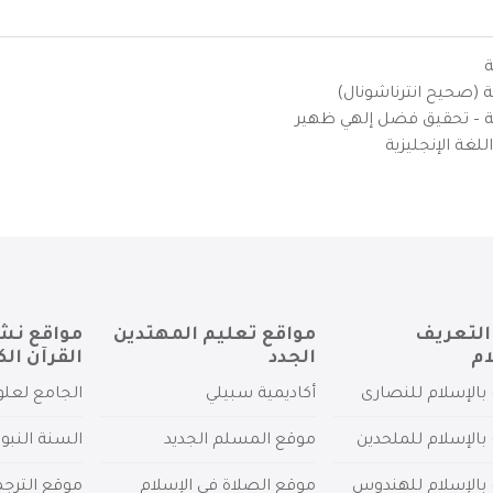
ة
ية (صحيح انترناشونال)
يزية – تحقيق فضل إلهي ظهير
لغة الإنجليزية
التعريف
مواقع تعليم المهتدين
مواقع نش
ام
الجدد
القرآن الك
بالإسلام للنصارى
أكاديمية سبيلي
الجامع لعلو
بالإسلام للملحدين
موقع المسلم الجديد
السنة النبو
 بالإسلام للهندوس
موقع الصلاة في الإسلام
موقع الترج