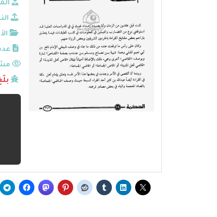
الم
الن
الأ
عدد
مشا
بلّ