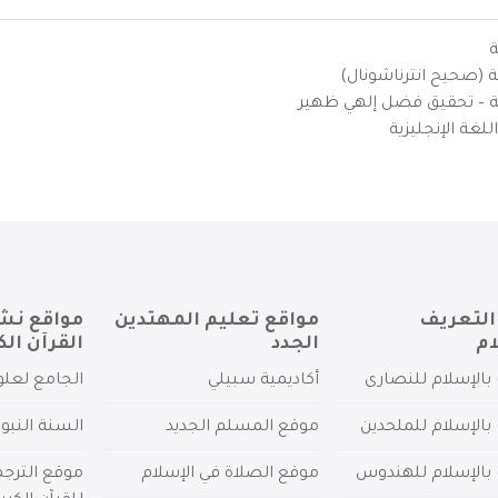
ة
ية (صحيح انترناشونال)
يزية – تحقيق فضل إلهي ظهير
لغة الإنجليزية
التعريف
مواقع تعليم المهتدين
مواقع نش
ام
الجدد
القرآن الك
بالإسلام للنصارى
أكاديمية سبيلي
الجامع لعلو
بالإسلام للملحدين
موقع المسلم الجديد
السنة النبو
 بالإسلام للهندوس
موقع الصلاة في الإسلام
موقع الترج