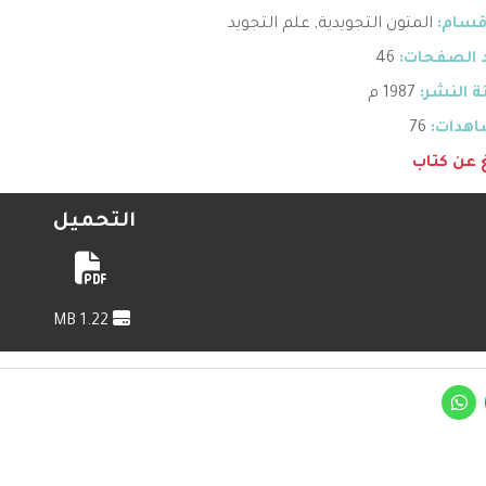
قسام:
المتون التجويدية
,
علم التجويد
 الصفحات:
46
 النشر:
1987 م
هدات:
76
غ عن كتاب
التحميل
1.22 MB