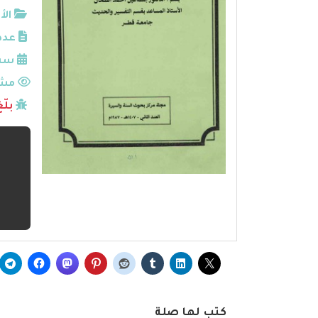
الأ
عدد
سنة
مشا
بلّ
كتب لها صلة